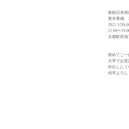
新鋭日本画
青木香織　
2021.1/26(
11:00〜1
京都駅前地下
初めてご一
大学でお世
外出しにく
何卒よろし