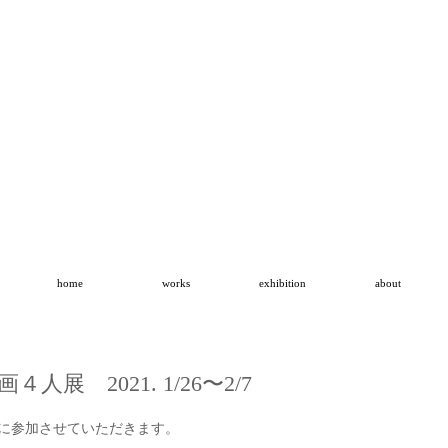
home
works
exhibition
about
人展 2021. 1/26〜2/7
＜
に参加させていただきます。