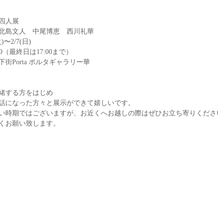
四人展
北島文人　中尾博恵　西川礼華
火)〜2/7(日)
9:00（最終日は17:00まで）
街Porta ポルタギャラリー華
緒する方をはじめ
話になった方々と展示ができて嬉しいです。
い時期ではございますが、お近くへお越しの際はぜひお立ち寄りくださ
くお願い致します。