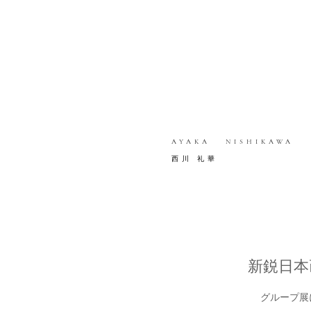
AYAKA NISHIKAWA
西川 礼華
新鋭日本画４
グループ展