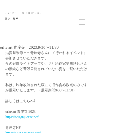
AYAKA NISHIKAWA
西川 礼華
orite art 青岸寺 2023.9/30〜11/30
滋賀県米原市の青岸寺さんにて行われるイベントに
参加させていただきます。
夜の庭園ライトアップや、切り絵作家早川鉄兵さん
の襖絵など普段公開されていない姿をご覧いただけ
ます。
私は、昨年改装された蔵にて旧作含め数点のみです
が展示いたします。（展示期間9/30〜11/30）
詳しくはこちらへ⇩
orite art 青岸寺 2023　
https://seiganji.orite.net/
青岸寺HP