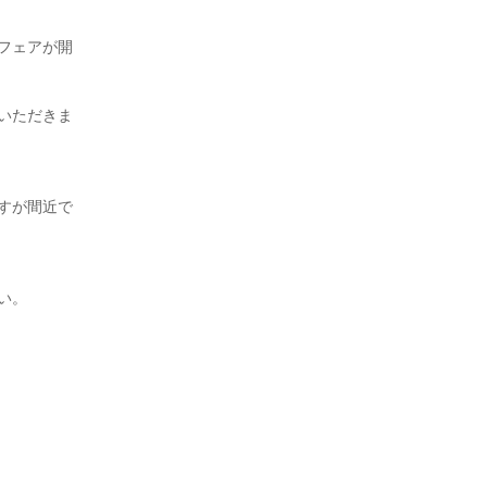
フェアが開
いただきま
すが間近で
い。