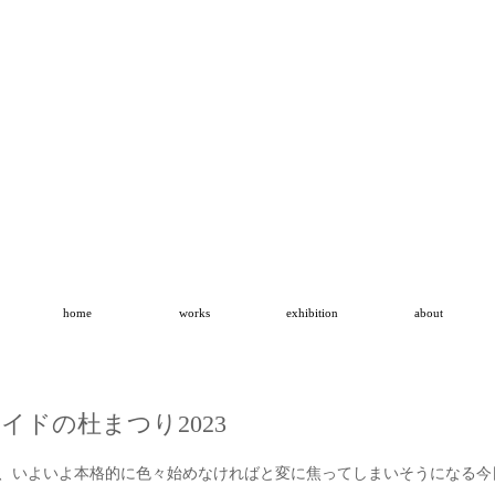
home
works
exhibition
about
イドの杜まつり2023
＜
、いよいよ本格的に色々始めなければと変に焦ってしまいそうになる今