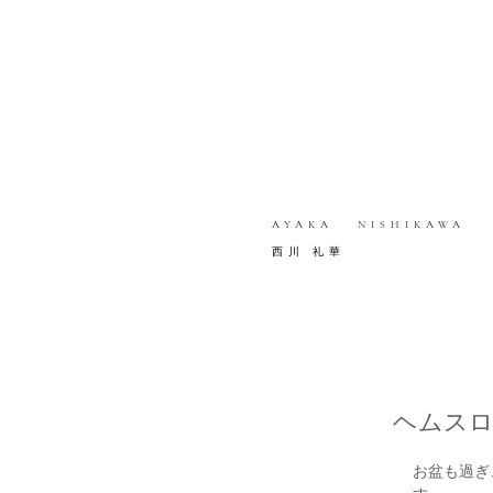
AYAKA NISHIKAWA
西川 礼華
ヘムスロ
お盆も過ぎ